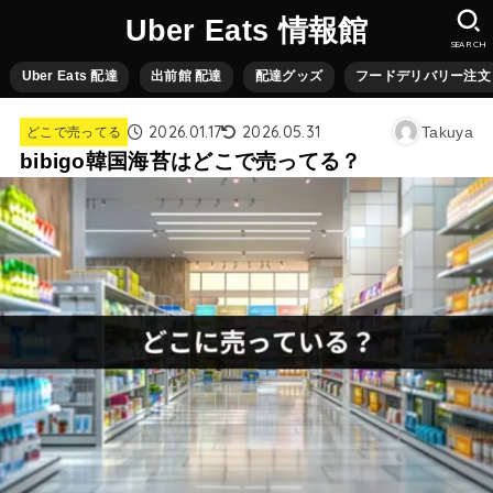
Uber Eats 情報館
SEARCH
Uber Eats 配達
出前館 配達
配達グッズ
フードデリバリー注文
2026.01.17
2026.05.31
Takuya
どこで売ってる
bibigo韓国海苔はどこで売ってる？