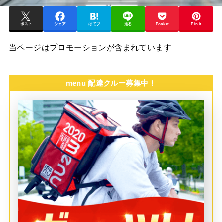
ポスト
シェア
はてブ
送る
Pocket
Pin it
当ページはプロモーションが含まれています
menu 配達クルー募集中！