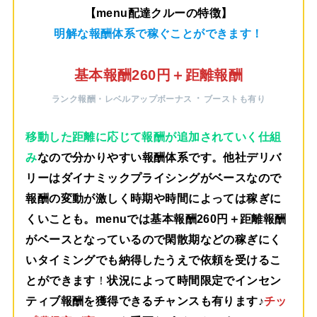
【menu配達クルーの特徴】
明解な報酬体系で稼ぐことができます！
基本報酬260円＋距離報酬
・
ランク報酬・レベルアップボーナス
ブーストも有り
移動した距離に応じて報酬が追加されていく仕組
み
なので分かりやすい報酬体系です。他社デリバ
リーはダイナミックプライシングがベースなので
報酬の変動が激しく時期や時間によっては稼ぎに
くいことも。menuでは
基本報酬260円＋距離報酬
がベース
となっているので閑散期などの稼ぎにく
いタイミングでも納得したうえで依頼を受けるこ
とができます
！
状況によって時間限定でインセン
ティブ報酬を獲得できるチャンスも有ります♪
チッ