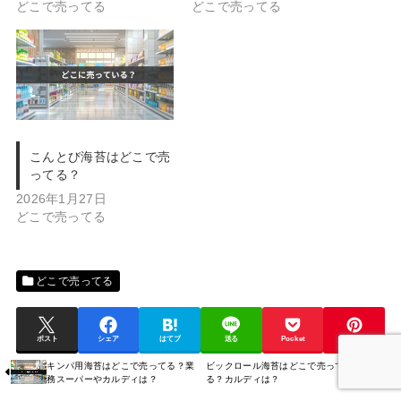
どこで売ってる
どこで売ってる
こんとび海苔はどこで売
ってる？
2026年1月27日
どこで売ってる
どこで売ってる
ポスト
シェア
はてブ
送る
Pocket
Pin it
キンパ用海苔はどこで売ってる？業
ビックロール海苔はどこで売って
務スーパーやカルディは？
る？カルディは？