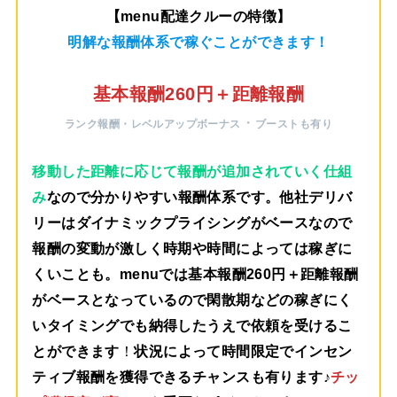
【menu配達クルーの特徴】
明解な報酬体系で稼ぐことができます！
基本報酬260円＋距離報酬
・
ランク報酬・レベルアップボーナス
ブーストも有り
移動した距離に応じて報酬が追加されていく仕組
み
なので分かりやすい報酬体系です。他社デリバ
リーはダイナミックプライシングがベースなので
報酬の変動が激しく時期や時間によっては稼ぎに
くいことも。menuでは
基本報酬260円＋距離報酬
がベース
となっているので閑散期などの稼ぎにく
いタイミングでも納得したうえで依頼を受けるこ
とができます
！
状況によって時間限定でインセン
ティブ報酬を獲得できるチャンスも有ります♪
チッ