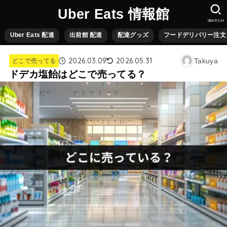
Uber Eats 情報館
SEARCH
Uber Eats 配達
出前館 配達
配達グッズ
フードデリバリー注文
2026.03.09
2026.05.31
Takuya
どこで売ってる
ドデカ塩飴はどこで売ってる？