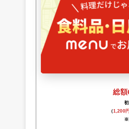
総額6
初
（
1,20
※