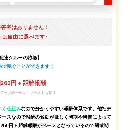
応答率はありません！
トは自由に選べます♪
u配達クルーの特徴】
系で稼ぐことができます！
260円＋距離報酬
・
ルアップボーナス
ブーストも有り
いく仕組み
なので分かりやすい報酬体系です。他社デ
ベースなので報酬の変動が激しく時期や時間によって
260円＋距離報酬がベース
となっているので閑散期