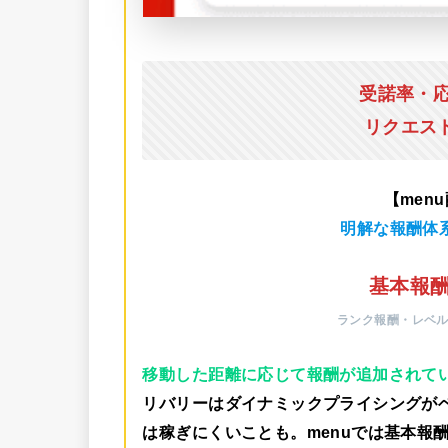
受諾率・
リクエス
【men
明解な報酬体
基本報酬
ランク報酬・レベ
移動した距離に応じて報酬が追加されて
リバリーはダイナミックプライシングが
は稼ぎにくいことも。menuでは
基本報酬