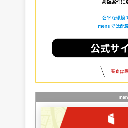
高額案件に
公平な環境
menuでは
審査は
me