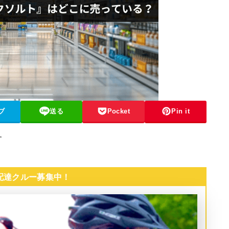
ブ
送る
Pocket
Pin it
す
 配達クルー募集中！