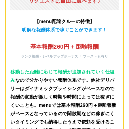
リクエストは自由に選べます♪
【menu配達クルーの特徴】
明解な報酬体系で稼ぐことができます！
基本報酬260円＋距離報酬
・
ランク報酬・レベルアップボーナス
ブーストも有り
移動した距離に応じて報酬が追加されていく仕組
み
なので分かりやすい報酬体系です。他社デリバ
リーはダイナミックプライシングがベースなので
報酬の変動が激しく時期や時間によっては稼ぎに
くいことも。menuでは
基本報酬260円＋距離報酬
がベース
となっているので閑散期などの稼ぎにく
いタイミングでも納得したうえで依頼を受けるこ