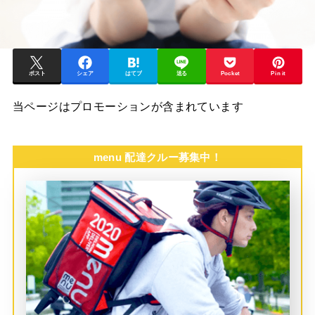
ポスト
シェア
はてブ
送る
Pocket
Pin it
当ページはプロモーションが含まれています
menu 配達クルー募集中！