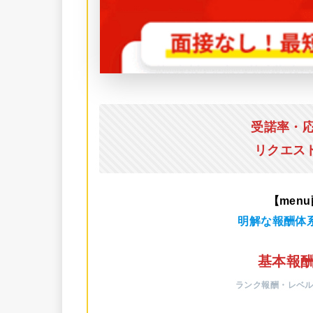
受諾率・
リクエス
【men
明解な報酬体
基本報酬
ランク報酬・レベ