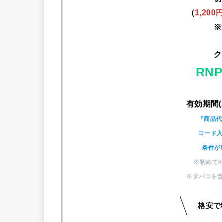
（
1,20
※
ク
RNP
有効期間(
『商品代
コード入
条件が
※初めてm
※タバコを
格安で