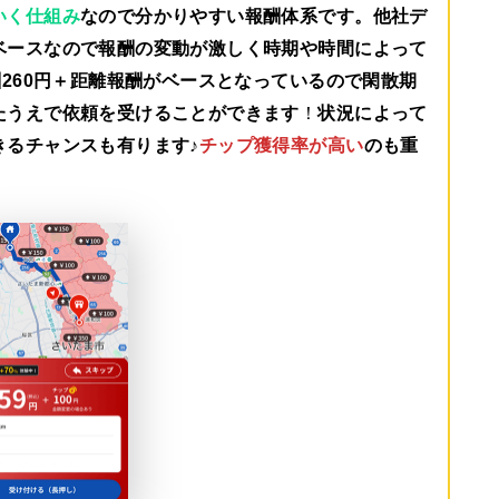
いく仕組み
なので分かりやすい報酬体系です。他社デ
ベースなので報酬の変動が激しく時期や時間によって
260円＋距離報酬がベース
となっているので閑散期
たうえで依頼を受けることができます
！
状況によって
きるチャンスも有ります♪
チップ獲得率が高い
のも重