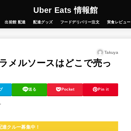
Uber Eats 情報館
出前館 配達
配達グッズ
フードデリバリー注文
実食レビュー
Takuya
ラメルソースはどこで売っ
ブ
送る
Pocket
Pin it
す
 配達クルー募集中！