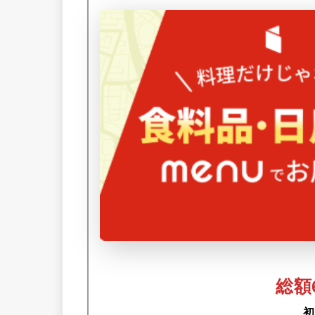
総額6
初