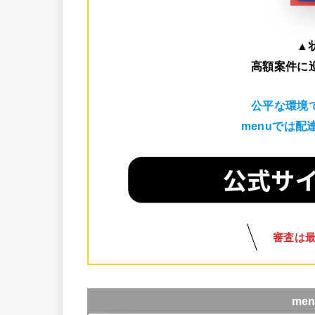
▲
高額案件に
公平な環境
menuでは
審査は
me