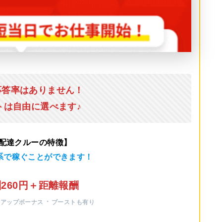
応答率はありません！
トは自由に選べます♪
u配達クルーの特徴】
系で稼ぐことができます！
260円＋距離報酬
・
ルアップボーナス
ブーストも有り