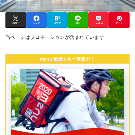
ポスト
シェア
はてブ
送る
Pocket
Pin it
当ページはプロモーションが含まれています
menu 配達クルー募集中！