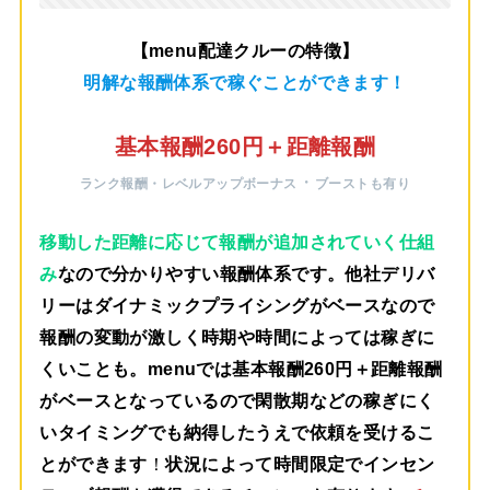
【menu配達クルーの特徴】
明解な報酬体系で稼ぐことができます！
基本報酬260円＋距離報酬
・
ランク報酬・レベルアップボーナス
ブーストも有り
移動した距離に応じて報酬が追加されていく仕組
み
なので分かりやすい報酬体系です。他社デリバ
リーはダイナミックプライシングがベースなので
報酬の変動が激しく時期や時間によっては稼ぎに
くいことも。menuでは
基本報酬260円＋距離報酬
がベース
となっているので閑散期などの稼ぎにく
いタイミングでも納得したうえで依頼を受けるこ
とができます
！
状況によって時間限定でインセン