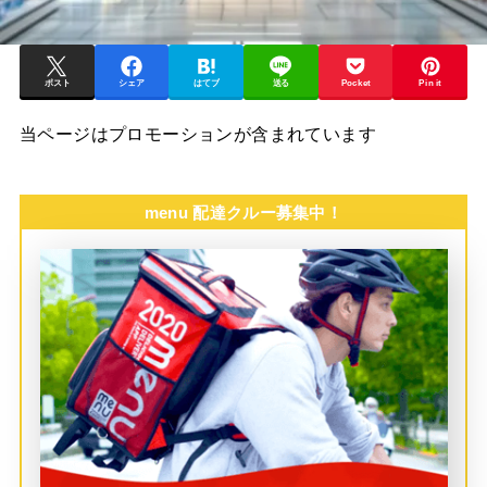
ポスト
シェア
はてブ
送る
Pocket
Pin it
当ページはプロモーションが含まれています
menu 配達クルー募集中！