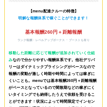
【menu配達クルーの特徴】
明解な報酬体系で稼ぐことができます！
基本報酬260円＋距離報酬
・
ランク報酬・レベルアップボーナス
ブーストも有り
移動した距離に応じて報酬が追加されていく仕組
み
なので分かりやすい報酬体系です。他社デリバ
リーはダイナミックプライシングがベースなので
報酬の変動が激しく時期や時間によっては稼ぎに
くいことも。menuでは
基本報酬260円＋距離報酬
がベース
となっているので閑散期などの稼ぎにく
いタイミングでも納得したうえで依頼を受けるこ
とができます
！
状況によって時間限定でインセン