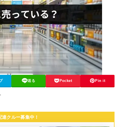
ブ
送る
Pocket
Pin it
す
 配達クルー募集中！