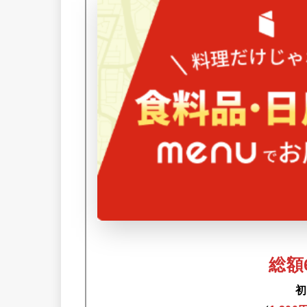
総額6
初