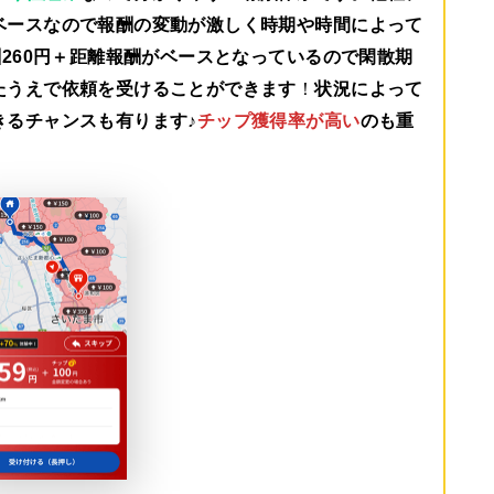
ベースなので報酬の変動が激しく時期や時間によって
260円＋距離報酬がベース
となっているので閑散期
たうえで依頼を受けることができます
！
状況によって
きるチャンスも有ります♪
チップ獲得率が高い
のも重