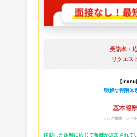
受諾率・
リクエス
【men
明解な報酬体
基本報酬
ランク報酬・レベ
移動した距離に応じて報酬が追加されて