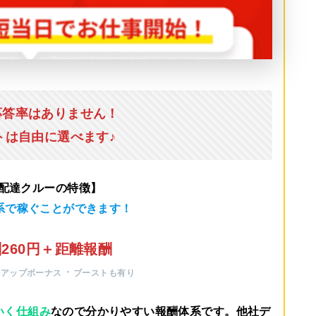
応答率はありません！
トは自由に選べます♪
u配達クルーの特徴】
系で稼ぐことができます！
260円＋距離報酬
・
ルアップボーナス
ブーストも有り
いく仕組み
なので分かりやすい報酬体系です。他社デ