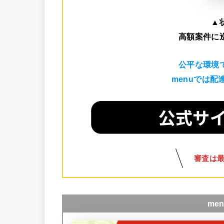
▲
高額案件に
公平な環境
menuでは
審査は
me