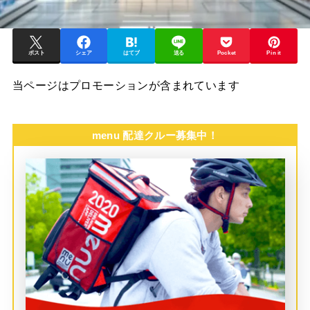
ポスト
シェア
はてブ
送る
Pocket
Pin it
当ページはプロモーションが含まれています
menu 配達クルー募集中！