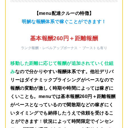
【menu配達クルーの特徴】
明解な報酬体系で稼ぐことができます！
基本報酬260円＋距離報酬
・
ランク報酬・レベルアップボーナス
ブーストも有り
移動した距離に応じて報酬が追加されていく仕組
み
なので分かりやすい報酬体系です。他社デリバ
リーはダイナミックプライシングがベースなので
報酬の変動が激しく時期や時間によっては稼ぎに
くいことも。menuでは
基本報酬260円＋距離報酬
がベース
となっているので閑散期などの稼ぎにく
いタイミングでも納得したうえで依頼を受けるこ
とができます
！
状況によって時間限定でインセン