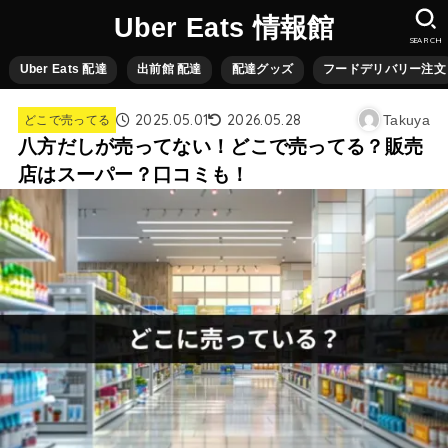
Uber Eats 情報館
SEARCH
Uber Eats 配達
出前館 配達
配達グッズ
フードデリバリー注文
2025.05.01
2026.05.28
Takuya
どこで売ってる
八方だしが売ってない！どこで売ってる？販売
店はスーパー？口コミも！