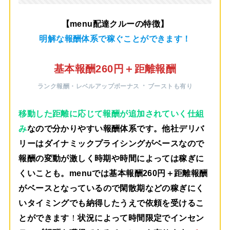
【menu配達クルーの特徴】
明解な報酬体系で稼ぐことができます！
基本報酬260円＋距離報酬
・
ランク報酬・レベルアップボーナス
ブーストも有り
移動した距離に応じて報酬が追加されていく仕組
み
なので分かりやすい報酬体系です。他社デリバ
リーはダイナミックプライシングがベースなので
報酬の変動が激しく時期や時間によっては稼ぎに
くいことも。menuでは
基本報酬260円＋距離報酬
がベース
となっているので閑散期などの稼ぎにく
いタイミングでも納得したうえで依頼を受けるこ
とができます
！
状況によって時間限定でインセン