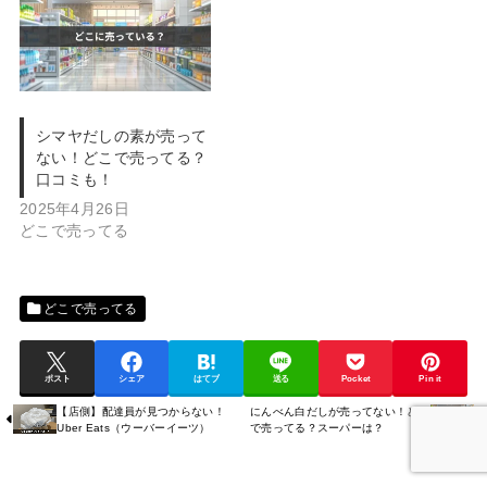
シマヤだしの素が売って
ない！どこで売ってる？
口コミも！
2025年4月26日
どこで売ってる
どこで売ってる
ポスト
シェア
はてブ
送る
Pocket
Pin it
【店側】配達員が見つからない！
にんべん白だしが売ってない！どこ
Uber Eats（ウーバーイーツ）
で売ってる？スーパーは？