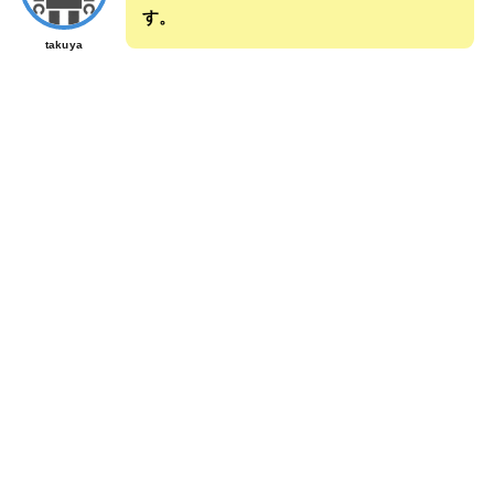
す。
takuya