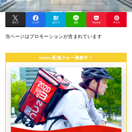
ポスト
シェア
はてブ
送る
Pocket
Pin it
当ページはプロモーションが含まれています
menu 配達クルー募集中！