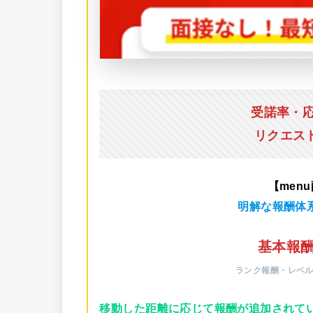
受諾率・
リクエス
【men
明解な報酬体
基本報酬
ランク報酬・レベ
移動した距離に応じて報酬が追加されて