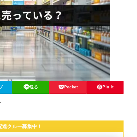
ブ
送る
Pocket
Pin it
す
 配達クルー募集中！