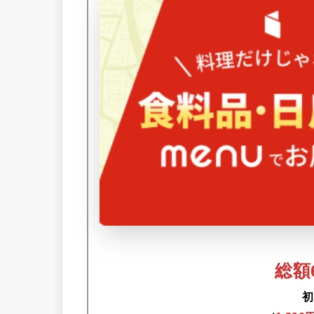
総額6
初