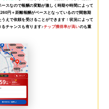
ベースなので報酬の変動が激しく時期や時間によって
260円＋距離報酬がベース
となっているので閑散期
たうえで依頼を受けることができます
！
状況によって
きるチャンスも有ります♪
チップ獲得率が高い
のも重