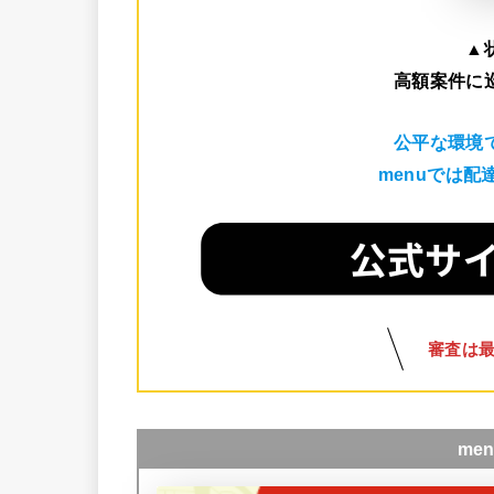
▲
高額案件に
公平な環境
menuでは
審査は
me