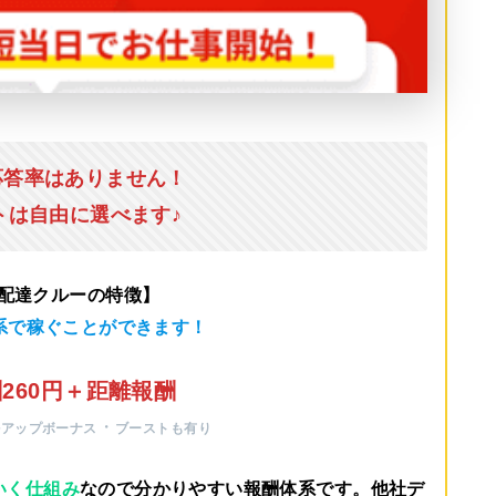
応答率はありません！
トは自由に選べます♪
u配達クルーの特徴】
系で稼ぐことができます！
260円＋距離報酬
・
ルアップボーナス
ブーストも有り
いく仕組み
なので分かりやすい報酬体系です。他社デ