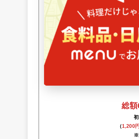
総額6
初
（
1,20
※