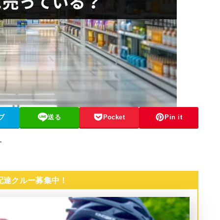
ブ
送る
Pocket
Pin it
す
 配達クルー募集中！