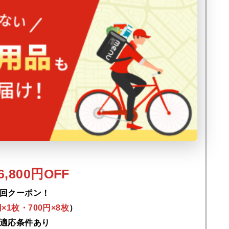
,800円OFF
回クーポン！
0円×1枚・700円×8枚
）
適応条件あり