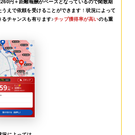
260円＋距離報酬がベース
となっているので閑散期
たうえで依頼を受けることができます
！
状況によって
きるチャンスも有ります♪
チップ獲得率が高い
のも重
状況によっては