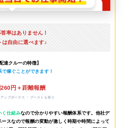
応答率はありません！
トは自由に選べます♪
u配達クルーの特徴】
系で稼ぐことができます！
260円＋距離報酬
・
ルアップボーナス
ブーストも有り
いく仕組み
なので分かりやすい報酬体系です。他社デ
ベースなので報酬の変動が激しく時期や時間によって