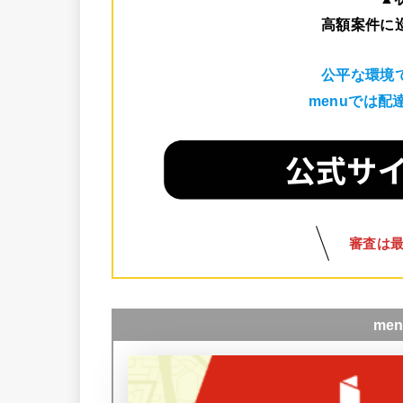
高額案件に
公平な環境
menuでは
審査は
me