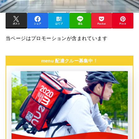
ポスト
シェア
はてブ
送る
Pocket
Pin it
当ページはプロモーションが含まれています
menu 配達クルー募集中！