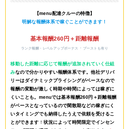
【menu配達クルーの特徴】
明解な報酬体系で稼ぐことができます！
基本報酬260円＋距離報酬
・
ランク報酬・レベルアップボーナス
ブーストも有り
移動した距離に応じて報酬が追加されていく仕組
み
なので分かりやすい報酬体系です。他社デリバ
リーはダイナミックプライシングがベースなので
報酬の変動が激しく時期や時間によっては稼ぎに
くいことも。menuでは
基本報酬260円＋距離報酬
がベース
となっているので閑散期などの稼ぎにく
いタイミングでも納得したうえで依頼を受けるこ
とができます
！
状況によって時間限定でインセン