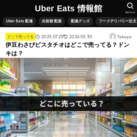
Uber Eats 情報館
SEARCH
Uber Eats 配達
出前館 配達
配達グッズ
フードデリバリー注文
2025.07.25
2026.05.30
Takuya
どこで売ってる
伊豆わさびピスタチオはどこで売ってる？ドン
キは？