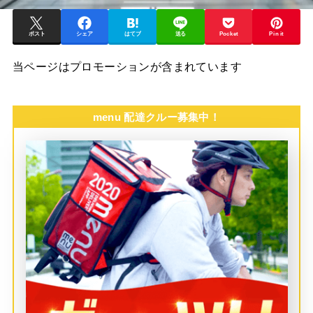
ポスト
シェア
はてブ
送る
Pocket
Pin it
当ページはプロモーションが含まれています
menu 配達クルー募集中！