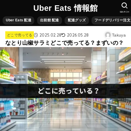
Uber Eats 情報館
SEARCH
Uber Eats 配達
出前館 配達
配達グッズ
フードデリバリー注文
2025.02.28
2026.05.28
Takuya
どこで売ってる
なとり山椒サラミどこで売ってる？まずいの？