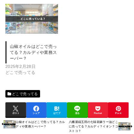
山椒オイルはどこで売っ
てる？カルディや業務ス
ーパー？
2025年2月28日
どこで売ってる
どこで売ってる
ポスト
シェア
はてブ
送る
Pocket
Pin it
山椒オイルはどこで売ってる？カル
八幡屋礒五郎の七味胡麻ラー油どこ
ディや業務スーパー？
に売ってる？カルディ？イオン？コ
ストコ？