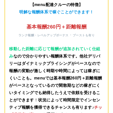
【menu配達クルーの特徴】
明解な報酬体系で稼ぐことができます！
基本報酬260円＋距離報酬
・
ランク報酬・レベルアップボーナス
ブーストも有り
移動した距離に応じて報酬が追加されていく仕組
み
なので分かりやすい報酬体系です。他社デリバ
リーはダイナミックプライシングがベースなので
報酬の変動が激しく時期や時間によっては稼ぎに
くいことも。menuでは
基本報酬260円＋距離報酬
がベース
となっているので閑散期などの稼ぎにく
いタイミングでも納得したうえで依頼を受けるこ
とができます
！
状況によって時間限定でインセン
ティブ報酬を獲得できるチャンスも有ります♪
チッ