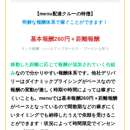
【menu配達クルーの特徴】
明解な報酬体系で稼ぐことができます！
基本報酬260円＋距離報酬
・
ランク報酬・レベルアップボーナス
ブーストも有り
移動した距離に応じて報酬が追加されていく仕組
み
なので分かりやすい報酬体系です。他社デリバ
リーはダイナミックプライシングがベースなので
報酬の変動が激しく時期や時間によっては稼ぎに
くいことも。menuでは
基本報酬260円＋距離報酬
がベース
となっているので閑散期などの稼ぎにく
いタイミングでも納得したうえで依頼を受けるこ
とができます
！
状況によって時間限定でインセン