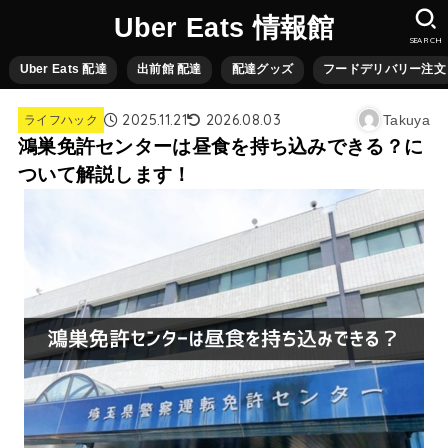
Uber Eats 情報館
SEARCH
Uber Eats 配達
出前館 配達
配達グッズ
フードデリバリー注文
2025.11.21
2026.08.03
Takuya
ライフハック
鴻巣免許センターは昼食を持ち込みできる？に
ついて解説します！