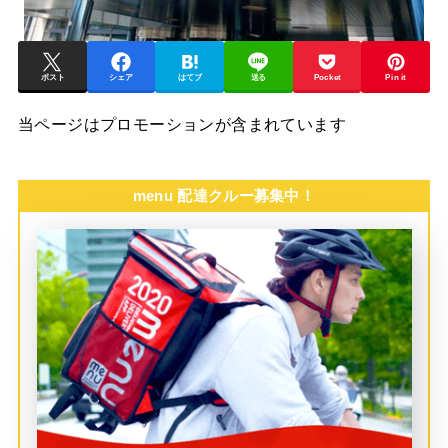
ポスト
シェア
はてブ
送る
Pocket
Pin it
当ページはプロモーションが含まれています
menu 配達クルー募集中！