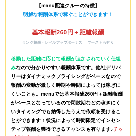
【menu配達クルーの特徴】
明解な報酬体系で稼ぐことができます！
基本報酬260円＋距離報酬
・
ランク報酬・レベルアップボーナス
ブーストも有り
移動した距離に応じて報酬が追加されていく仕組
み
なので分かりやすい報酬体系です。他社デリバ
リーはダイナミックプライシングがベースなので
報酬の変動が激しく時期や時間によっては稼ぎに
くいことも。menuでは
基本報酬260円＋距離報酬
がベース
となっているので閑散期などの稼ぎにく
いタイミングでも納得したうえで依頼を受けるこ
とができます
！
状況によって時間限定でインセン
ティブ報酬を獲得できるチャンスも有ります♪
チッ