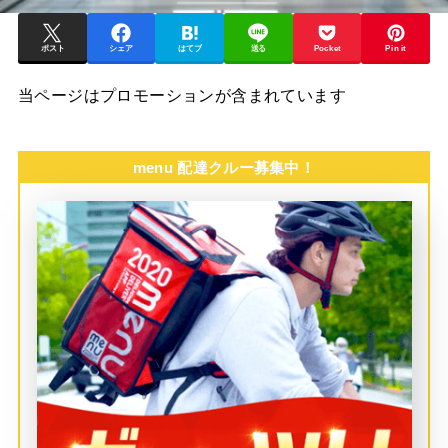
ポスト
シェア
はてブ
送る
Pocket
Pin it
当ページはプロモーションが含まれています
menu 配達クルー募集中！