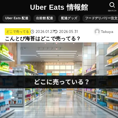
Uber Eats 情報館
SEARCH
Uber Eats 配達
出前館 配達
配達グッズ
フードデリバリー注文
2026.01.27
2026.05.31
Takuya
どこで売ってる
こんとび海苔はどこで売ってる？