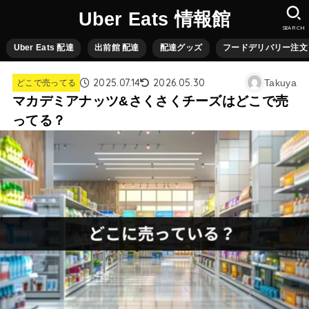
Uber Eats 情報館
SEARCH
Uber Eats 配達
出前館 配達
配達グッズ
フードデリバリー注文
2025.07.14
2026.05.30
Takuya
どこで売ってる
マカデミアナッツ&さくさくチーズはどこで売
ってる？