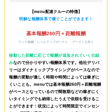
【menu配達クルーの特徴】
明解な報酬体系で稼ぐことができます！
基本報酬260円＋距離報酬
・
ランク報酬・レベルアップボーナス
ブーストも有り
移動した距離に応じて報酬が追加されていく仕組
み
なので分かりやすい報酬体系です。他社デリバ
リーはダイナミックプライシングがベースなので
報酬の変動が激しく時期や時間によっては稼ぎに
くいことも。menuでは
基本報酬260円＋距離報酬
がベース
となっているので閑散期などの稼ぎにく
いタイミングでも納得したうえで依頼を受けるこ
とができます
！
状況によって時間限定でインセン