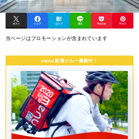
ポスト
シェア
はてブ
送る
Pocket
Pin it
当ページはプロモーションが含まれています
menu 配達クルー募集中！