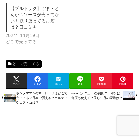
【ブルドック】ごま・と
んかつソースが売ってな
い！取り扱ってるお店
は？口コミも！
2024年11月19日
どこで売ってる
どこで売ってる
ポスト
シェア
はてブ
送る
Pocket
Pin it
ボンヌママンのマドレーヌはどこで
menu(メニュー)の初回クーポンは
売ってる？日本で買える？カルディ
何度も使える？同じ住所の家族は？
やコストコは？