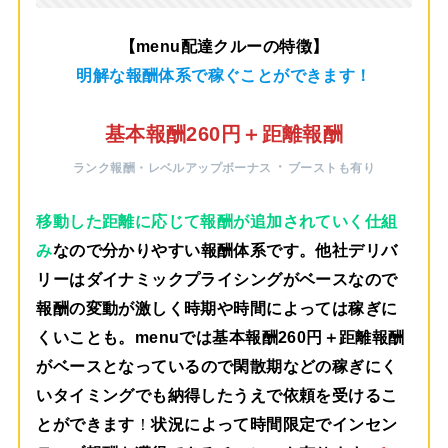
【menu配達クルーの特徴】
明解な報酬体系で稼ぐことができます！
基本報酬260円＋距離報酬
・
ランク報酬・レベルアップボーナス
ブーストも有り
移動した距離に応じて報酬が追加されていく仕組
み
なので分かりやすい報酬体系です。他社デリバ
リーはダイナミックプライシングがベースなので
報酬の変動が激しく時期や時間によっては稼ぎに
くいことも。menuでは
基本報酬260円＋距離報酬
がベース
となっているので閑散期などの稼ぎにく
いタイミングでも納得したうえで依頼を受けるこ
とができます
！
状況によって時間限定でインセン