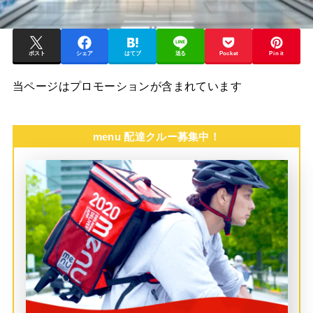
ポスト
シェア
はてブ
送る
Pocket
Pin it
当ページはプロモーションが含まれています
menu 配達クルー募集中！