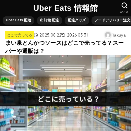
Uber Eats 情報館
SEARCH
Uber Eats 配達
出前館 配達
配達グッズ
フードデリバリー注文
2025.08.22
2026.05.31
Takuya
どこで売ってる
まい泉とんかつソースはどこで売ってる？スー
パーや通販は？