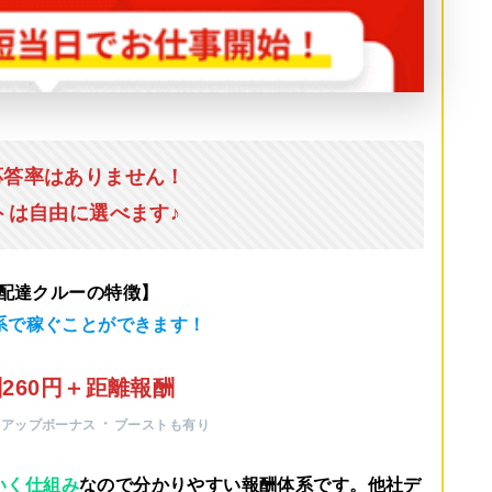
応答率はありません！
トは自由に選べます♪
u配達クルーの特徴】
系で稼ぐことができます！
260円＋距離報酬
・
ルアップボーナス
ブーストも有り
いく仕組み
なので分かりやすい報酬体系です。他社デ