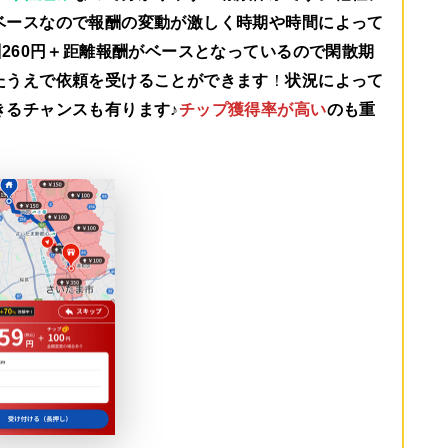
ベースなので報酬の変動が激しく時期や時間によって
260円＋距離報酬がベース
となっているので閑散期
たうえで依頼を受けることができます
！
状況によって
きるチャンスも有ります♪
チップ獲得率が高い
のも重