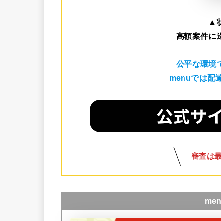
▲
高額案件に
公平な環境
menuでは
審査は
me