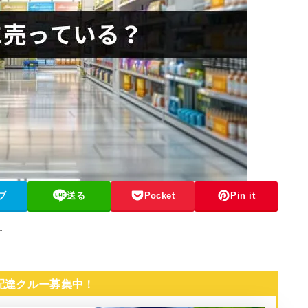
ブ
送る
Pocket
Pin it
す
 配達クルー募集中！