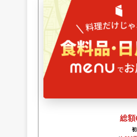
総額6
初