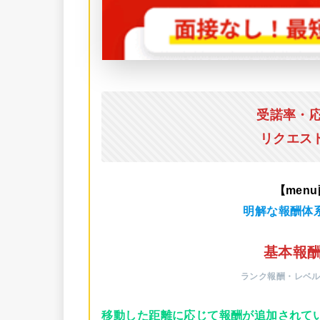
受諾率・
リクエス
【men
明解な報酬体
基本報酬
ランク報酬・レベ
移動した距離に応じて報酬が追加されて