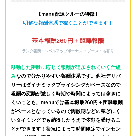
【menu配達クルーの特徴】
明解な報酬体系で稼ぐことができます！
基本報酬260円＋距離報酬
・
ランク報酬・レベルアップボーナス
ブーストも有り
移動した距離に応じて報酬が追加されていく仕組
み
なので分かりやすい報酬体系です。他社デリバ
リーはダイナミックプライシングがベースなので
報酬の変動が激しく時期や時間によっては稼ぎに
くいことも。menuでは
基本報酬260円＋距離報酬
がベース
となっているので閑散期などの稼ぎにく
いタイミングでも納得したうえで依頼を受けるこ
とができます
！
状況によって時間限定でインセン