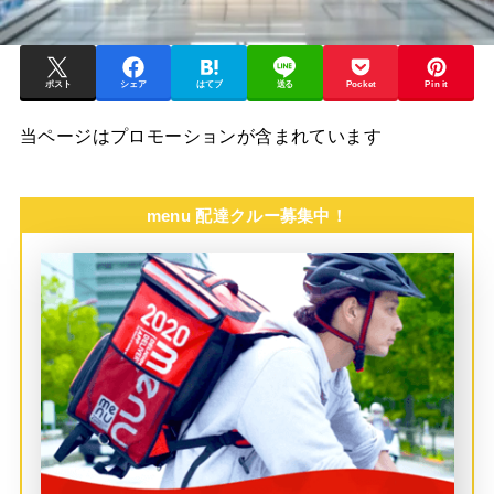
ポスト
シェア
はてブ
送る
Pocket
Pin it
当ページはプロモーションが含まれています
menu 配達クルー募集中！