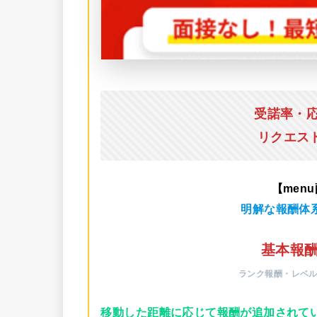
受諾率・
リクエス
【men
明解な報酬体
基本報酬
ランク報酬・レベ
移動した距離に応じて報酬が追加されて