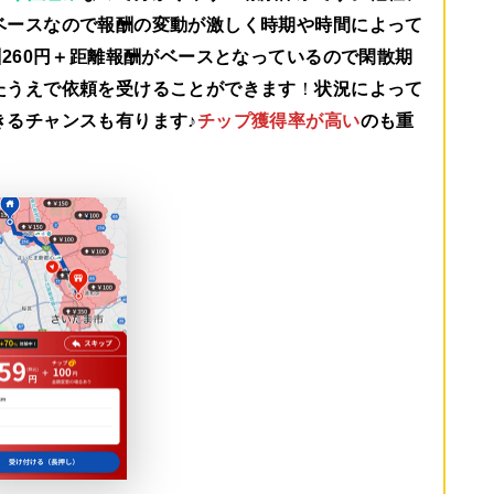
ベースなので報酬の変動が激しく時期や時間によって
260円＋距離報酬がベース
となっているので閑散期
たうえで依頼を受けることができます
！
状況によって
きるチャンスも有ります♪
チップ獲得率が高い
のも重