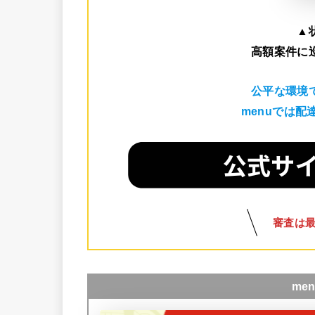
▲
高額案件に
公平な環境
menuでは
審査は
me