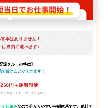
応答率はありません！
トは自由に選べます♪
u配達クルーの特徴】
系で稼ぐことができます！
260円＋距離報酬
・
ルアップボーナス
ブーストも有り
いく仕組み
なので分かりやすい報酬体系です。他社デ