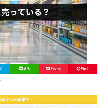
ブ
送る
Pocket
Pin it
す
 配達クルー募集中！