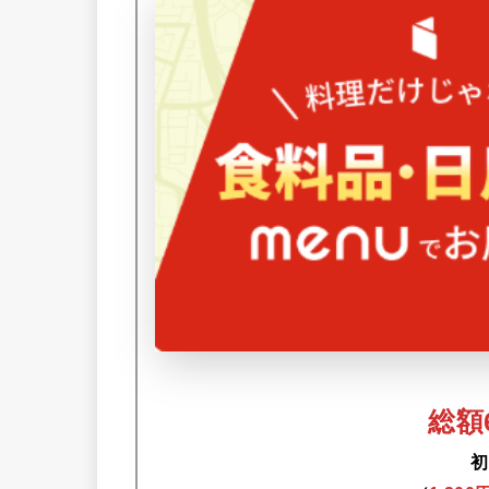
総額6
初