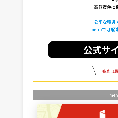
高額案件に
公平な環境
menuでは
審査は
me