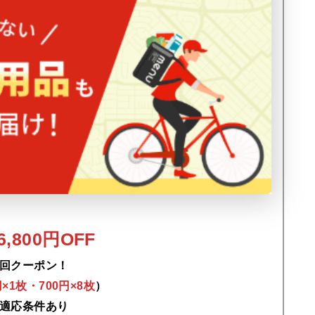
,800円OFF
回クーポン！
0円×1枚・700円×8枚
）
適応条件あり