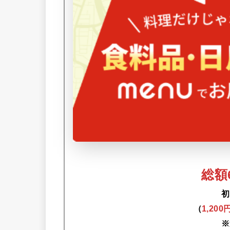
総額6
初
（
1,20
※