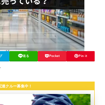
ブ
送る
Pocket
Pin it
す
 配達クルー募集中！