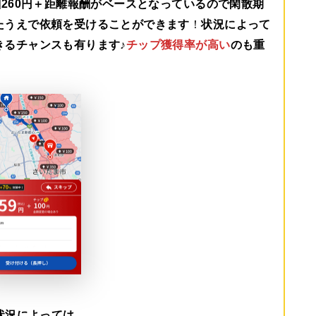
260円＋距離報酬がベース
となっているので閑散期
たうえで依頼を受けることができます
！
状況によって
きるチャンスも有ります♪
チップ獲得率が高い
のも重
状況によっては