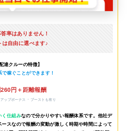
応答率はありません！
トは自由に選べます♪
u配達クルーの特徴】
系で稼ぐことができます！
260円＋距離報酬
・
ルアップボーナス
ブーストも有り
いく仕組み
なので分かりやすい報酬体系です。他社デ
ベースなので報酬の変動が激しく時期や時間によって