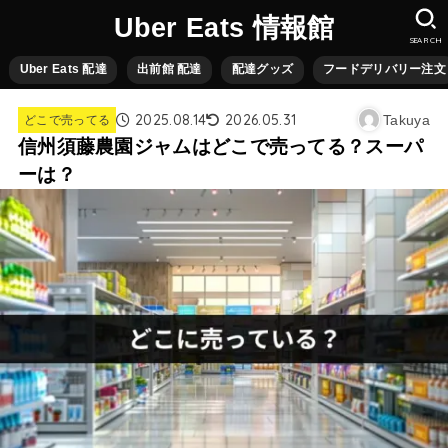
Uber Eats 情報館
SEARCH
Uber Eats 配達
出前館 配達
配達グッズ
フードデリバリー注文
2025.08.14
2026.05.31
Takuya
どこで売ってる
信州須藤農園ジャムはどこで売ってる？スーパ
ーは？