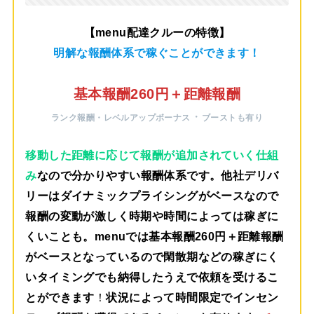
【menu配達クルーの特徴】
明解な報酬体系で稼ぐことができます！
基本報酬260円＋距離報酬
・
ランク報酬・レベルアップボーナス
ブーストも有り
移動した距離に応じて報酬が追加されていく仕組
み
なので分かりやすい報酬体系です。他社デリバ
リーはダイナミックプライシングがベースなので
報酬の変動が激しく時期や時間によっては稼ぎに
くいことも。menuでは
基本報酬260円＋距離報酬
がベース
となっているので閑散期などの稼ぎにく
いタイミングでも納得したうえで依頼を受けるこ
とができます
！
状況によって時間限定でインセン