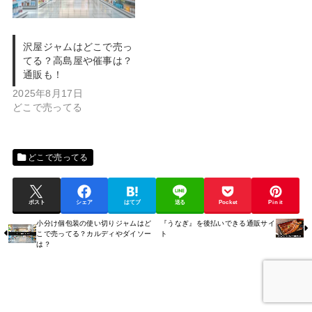
沢屋ジャムはどこで売っ
てる？高島屋や催事は？
通販も！
2025年8月17日
どこで売ってる
どこで売ってる
ポスト
シェア
はてブ
送る
Pocket
Pin it
小分け個包装の使い切りジャムはど
『うなぎ』を後払いできる通販サイ
こで売ってる？カルディやダイソー
ト
は？