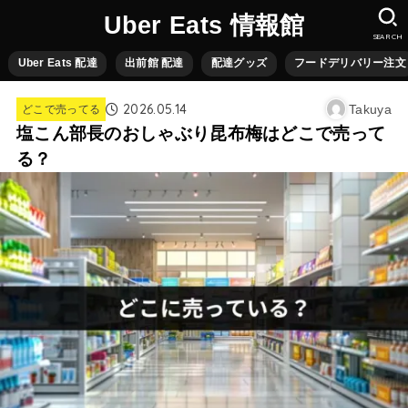
Uber Eats 情報館
SEARCH
Uber Eats 配達
出前館 配達
配達グッズ
フードデリバリー注文
2026.05.14
Takuya
どこで売ってる
塩こん部長のおしゃぶり昆布梅はどこで売って
る？