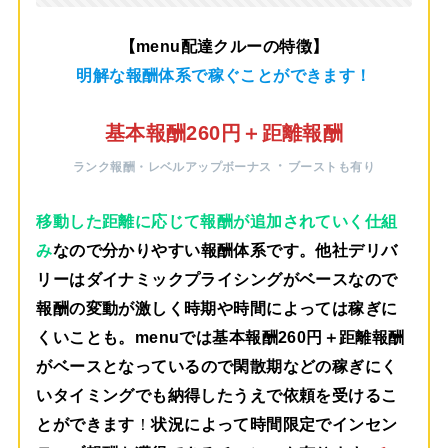
【menu配達クルーの特徴】
明解な報酬体系で稼ぐことができます！
基本報酬260円＋距離報酬
・
ランク報酬・レベルアップボーナス
ブーストも有り
移動した距離に応じて報酬が追加されていく仕組
み
なので分かりやすい報酬体系です。他社デリバ
リーはダイナミックプライシングがベースなので
報酬の変動が激しく時期や時間によっては稼ぎに
くいことも。menuでは
基本報酬260円＋距離報酬
がベース
となっているので閑散期などの稼ぎにく
いタイミングでも納得したうえで依頼を受けるこ
とができます
！
状況によって時間限定でインセン