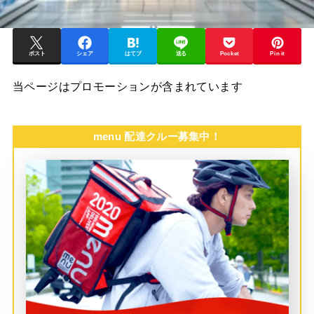
ポスト
シェア
はてブ
送る
Pocket
Pin it
当ページはプロモーションが含まれています
menu 配達クルー募集中！