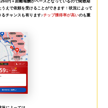
260円＋距離報酬がベース
となっているので閑散期
たうえで依頼を受けることができます
！
状況によって
きるチャンスも有ります♪
チップ獲得率が高い
のも重
状況によっては