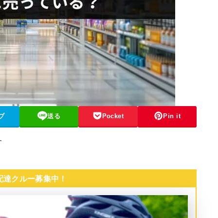
ブ
送る
Pocket
Pin it
す
 配達クルー募集中！