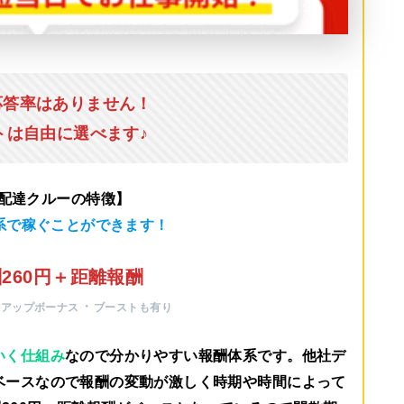
応答率はありません！
トは自由に選べます♪
u配達クルーの特徴】
系で稼ぐことができます！
260円＋距離報酬
・
ルアップボーナス
ブーストも有り
いく仕組み
なので分かりやすい報酬体系です。他社デ
ベースなので報酬の変動が激しく時期や時間によって