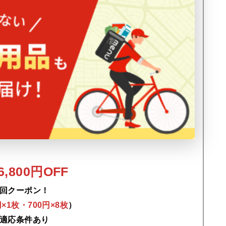
,800円OFF
回クーポン！
0円×1枚・700円×8枚
）
適応条件あり