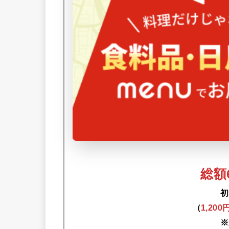
総額6
初
（
1,20
※