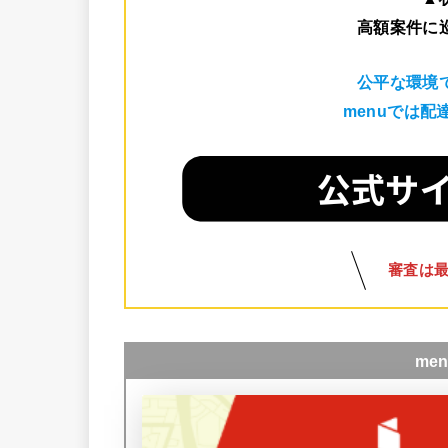
高額案件に
公平な環境
menuでは
審査は
me