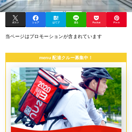
ポスト
シェア
はてブ
送る
Pocket
Pin it
当ページはプロモーションが含まれています
menu 配達クルー募集中！