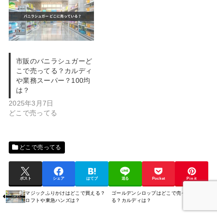
市販のバニラシュガーど
こで売ってる？カルディ
や業務スーパー？100均
は？
2025年3月7日
どこで売ってる
どこで売ってる
ポスト
シェア
はてブ
送る
Pocket
Pin it
マジックふりかけはどこで買える？
ゴールデンシロップはどこで売って
ロフトや東急ハンズは？
る？カルディは？