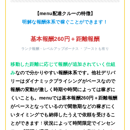
【menu配達クルーの特徴】
明解な報酬体系で稼ぐことができます！
基本報酬260円＋距離報酬
・
ランク報酬・レベルアップボーナス
ブーストも有り
移動した距離に応じて報酬が追加されていく仕組
み
なので分かりやすい報酬体系です。他社デリバ
リーはダイナミックプライシングがベースなので
報酬の変動が激しく時期や時間によっては稼ぎに
くいことも。menuでは
基本報酬260円＋距離報酬
がベース
となっているので閑散期などの稼ぎにく
いタイミングでも納得したうえで依頼を受けるこ
とができます
！
状況によって時間限定でインセン