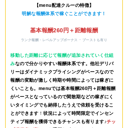
【menu配達クルーの特徴】
明解な報酬体系で稼ぐことができます！
基本報酬260円＋距離報酬
・
ランク報酬・レベルアップボーナス
ブーストも有り
移動した距離に応じて報酬が追加されていく仕組
み
なので分かりやすい報酬体系です。他社デリバ
リーはダイナミックプライシングがベースなので
報酬の変動が激しく時期や時間によっては稼ぎに
くいことも。menuでは
基本報酬260円＋距離報酬
がベース
となっているので閑散期などの稼ぎにく
いタイミングでも納得したうえで依頼を受けるこ
とができます
！
状況によって時間限定でインセン
ティブ報酬を獲得できるチャンスも有ります♪
チッ