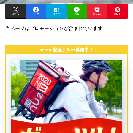
ポスト
シェア
はてブ
送る
Pocket
Pin it
当ページはプロモーションが含まれています
menu 配達クルー募集中！