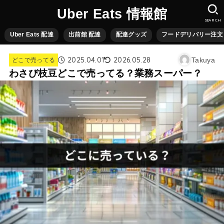
Uber Eats 情報館
SEARCH
Uber Eats 配達
出前館 配達
配達グッズ
フードデリバリー注文
2025.04.01
2026.05.28
Takuya
どこで売ってる
わさび枝豆どこで売ってる？業務スーパー？