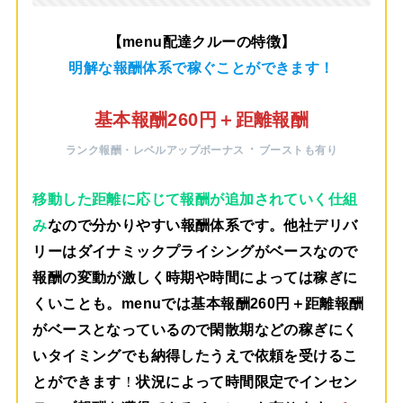
【menu配達クルーの特徴】
明解な報酬体系で稼ぐことができます！
基本報酬260円＋距離報酬
・
ランク報酬・レベルアップボーナス
ブーストも有り
移動した距離に応じて報酬が追加されていく仕組
み
なので分かりやすい報酬体系です。他社デリバ
リーはダイナミックプライシングがベースなので
報酬の変動が激しく時期や時間によっては稼ぎに
くいことも。menuでは
基本報酬260円＋距離報酬
がベース
となっているので閑散期などの稼ぎにく
いタイミングでも納得したうえで依頼を受けるこ
とができます
！
状況によって時間限定でインセン