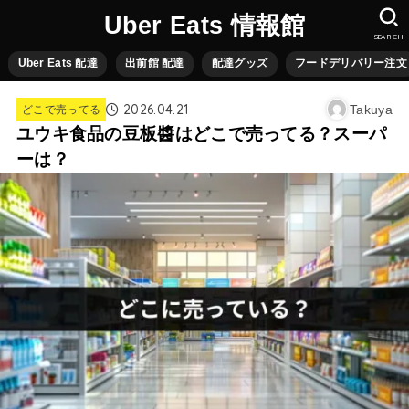
Uber Eats 情報館
SEARCH
Uber Eats 配達
出前館 配達
配達グッズ
フードデリバリー注文
2026.04.21
Takuya
どこで売ってる
ユウキ食品の豆板醬はどこで売ってる？スーパ
ーは？