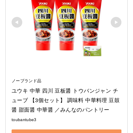
ノーブランド品
ユウキ 中華 四川 豆板醤 トウバンジャン チ
ューブ 【3個セット】 調味料 中華料理 豆鼓
醤 甜面醤 中華醤 ／みんなのパントリー
toubantube3