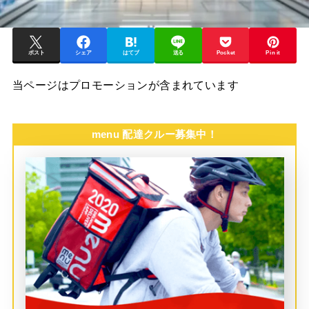
ポスト
シェア
はてブ
送る
Pocket
Pin it
当ページはプロモーションが含まれています
menu 配達クルー募集中！