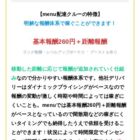
【menu配達クルーの特徴】
明解な報酬体系で稼ぐことができます！
基本報酬260円＋距離報酬
・
ランク報酬・レベルアップボーナス
ブーストも有り
移動した距離に応じて報酬が追加されていく仕組
み
なので分かりやすい報酬体系です。他社デリバ
リーはダイナミックプライシングがベースなので
報酬の変動が激しく時期や時間によっては稼ぎに
くいことも。menuでは
基本報酬260円＋距離報酬
がベース
となっているので閑散期などの稼ぎにく
いタイミングでも納得したうえで依頼を受けるこ
とができます
！
状況によって時間限定でインセン