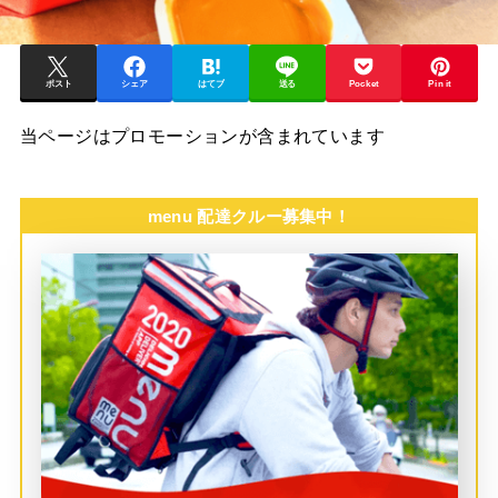
ポスト
シェア
はてブ
送る
Pocket
Pin it
当ページはプロモーションが含まれています
menu 配達クルー募集中！