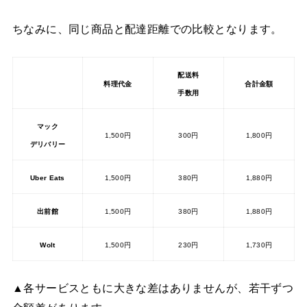
ちなみに、同じ商品と配達距離での比較となります。
配送料
料理代金
合計金額
手数用
マック
1,500円
300円
1,800円
デリバリー
Uber Eats
1,500円
380円
1,880円
出前館
1,500円
380円
1,880円
Wolt
1,500円
230円
1,730円
▲各サービスともに大きな差はありませんが、若干ずつ