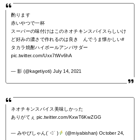
酌ります
赤いやつで一杯
スーパーの味付けはこのネオチキンスパイスらしいけ
ど好みの濃さで作れるのは良き んでうま懐かしい
#
タカラ焼酎ハイボールアンバサダー
pic.twitter.com/Uxx7tWv6hA
— 影 (@kagetiyoti)
July 14, 2021
ネオチキンスパイス美味しかった
ありがてぇ
pic.twitter.com/KxwT6KwZGG
— みやびしゃん(˙◁˙ )
(@miyabishan)
October 24,