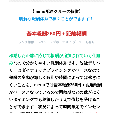
【menu配達クルーの特徴】
明解な報酬体系で稼ぐことができます！
基本報酬260円＋距離報酬
・
ランク報酬・レベルアップボーナス
ブーストも有り
移動した距離に応じて報酬が追加されていく仕組
み
なので分かりやすい報酬体系です。他社デリバ
リーはダイナミックプライシングがベースなので
報酬の変動が激しく時期や時間によっては稼ぎに
くいことも。menuでは
基本報酬260円＋距離報酬
がベース
となっているので閑散期などの稼ぎにく
いタイミングでも納得したうえで依頼を受けるこ
とができます
！
状況によって時間限定でインセン