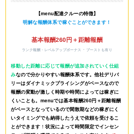
【menu配達クルーの特徴】
明解な報酬体系で稼ぐことができます！
基本報酬260円＋距離報酬
・
ランク報酬・レベルアップボーナス
ブーストも有り
移動した距離に応じて報酬が追加されていく仕組
み
なので分かりやすい報酬体系です。他社デリバ
リーはダイナミックプライシングがベースなので
報酬の変動が激しく時期や時間によっては稼ぎに
くいことも。menuでは
基本報酬260円＋距離報酬
がベース
となっているので閑散期などの稼ぎにく
いタイミングでも納得したうえで依頼を受けるこ
とができます
！
状況によって時間限定でインセン