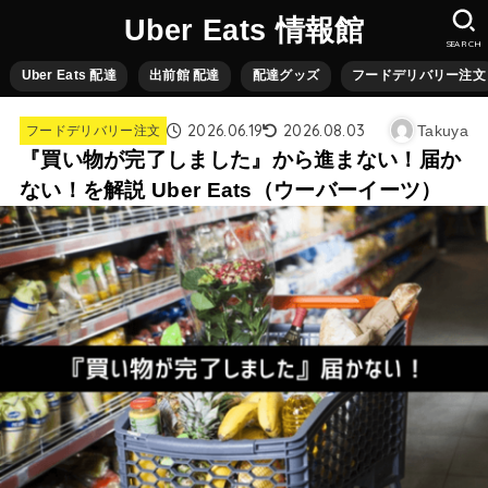
Uber Eats 情報館
SEARCH
Uber Eats 配達
出前館 配達
配達グッズ
フードデリバリー注文
2026.06.19
2026.08.03
Takuya
フードデリバリー注文
『買い物が完了しました』から進まない！届か
ない！を解説 Uber Eats（ウーバーイーツ）