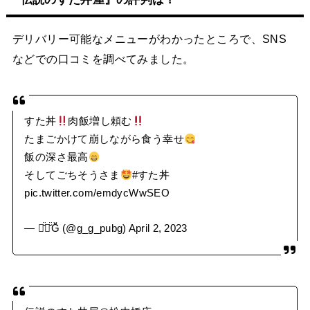
デリバリー可能なメニューがわかったところで、SNS
などでの口コミを調べてみました。
すた丼
肉飯増し頼む
たまごかけて崩しながら食う幸せ
飯の深さ最高
そしてごちそうさま
#すた丼
pic.twitter.com/emdycWwSEO
— 新̆̈垢̆̈Ğ̈ (@g_g_pubg)
April 2, 2023