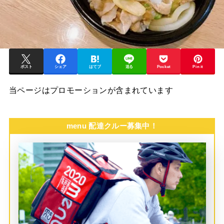
ポスト
シェア
はてブ
送る
Pocket
Pin it
当ページはプロモーションが含まれています
menu 配達クルー募集中！