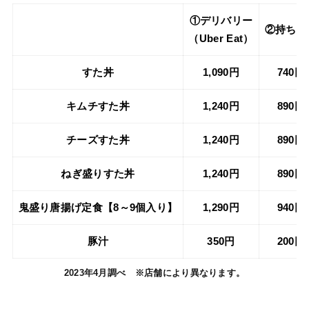
①デリバリー
②持ち帰
（Uber Eat）
すた丼
1,090円
740円
キムチすた丼
1,240円
890円
チーズすた丼
1,240円
890円
ねぎ盛りすた丼
1,240円
890円
鬼盛り唐揚げ定食【8～9個入り】
1,290円
940円
豚汁
350円
200円
2023年4月調べ
※店舗により異なります。