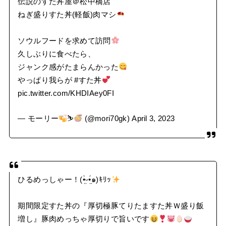
伝説のすた丼屋＠松中橋店
ねぎ盛りすた丼(軽飯)肉マシ
ソウルフードを求めて訪問
久しぶりに食べたら、
ジャンク感がたまらんかった
やっぱり我らが
#すた丼
pic.twitter.com/KHDIAey0FI
— モーリー
⛷
(@mori70gk)
April 3, 2023
ひるめっしゃー！(•̤̀ᵕ•̤́๑)ｷﾘｯ
期間限定すた丼の『厚切極豚てりたますた丼Ｗ盛り飯
増し』豚肉めっちゃ厚切りで旨いです