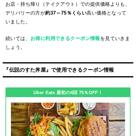
お店・持ち帰り（テイクアウト）での提供価格よりも、
デリバリーの方が
約37～75％くらい
高い価格となって
いました。
続いては、
お得に利用できるクーポン情報
を見ていきま
しょう。
『伝説のすた丼屋』で使用できるクーポン情報
Uber Eats 最初の4回 75％OFF！