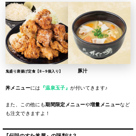
豚汁
鬼盛り唐揚げ定食【8～9個入り】
丼メニュー
には
『温泉玉子』
が付いてきます♪
また、この他にも
期間限定メニュー
や
増量メニュー
など
も注文できますよ！
『伝説のすた丼屋』の評判は？