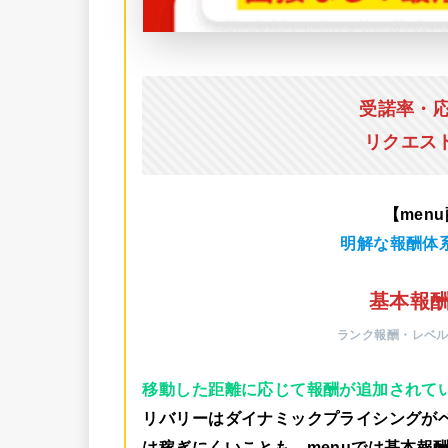
受諾率・
リクエス
【men
明解な報酬体
基本報酬
ランク報酬・レベ
移動した距離に応じて報酬が追加されて
リバリーはダイナミックプライシングが
は稼ぎにくいことも。menuでは
基本報酬