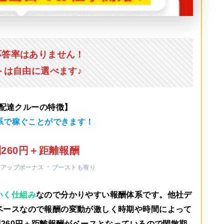
応答率はありません！
トは自由に選べます♪
u配達クルーの特徴】
系で稼ぐことができます！
260円＋距離報酬
・
ルアップボーナス
ブーストも有り
いく仕組み
なので分かりやすい報酬体系です。他社デ
ベースなので報酬の変動が激しく時期や時間によって
260円＋距離報酬がベース
となっているので閑散期