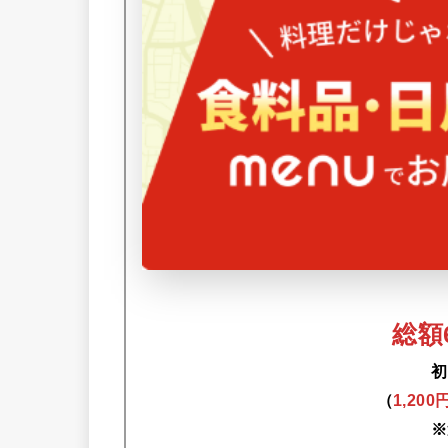
総額6
初
（
1,20
※