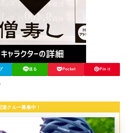
ブ
送る
Pocket
Pin it
す
 配達クルー募集中！