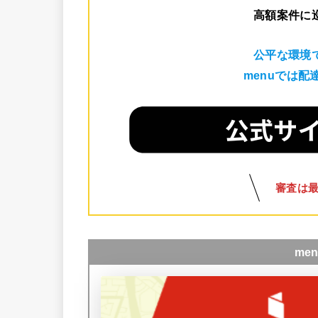
高額案件に
公平な環境
menuでは
審査は
me