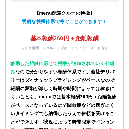
【menu配達クルーの特徴】
明解な報酬体系で稼ぐことができます！
基本報酬260円＋距離報酬
・
ランク報酬・レベルアップボーナス
ブーストも有り
移動した距離に応じて報酬が追加されていく仕組
み
なので分かりやすい報酬体系です。他社デリバ
リーはダイナミックプライシングがベースなので
報酬の変動が激しく時期や時間によっては稼ぎに
くいことも。menuでは
基本報酬260円＋距離報酬
がベース
となっているので閑散期などの稼ぎにく
いタイミングでも納得したうえで依頼を受けるこ
とができます
！
状況によって時間限定でインセン