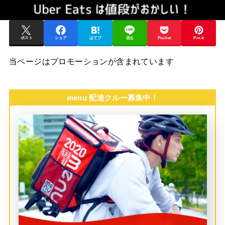
ポスト
シェア
はてブ
送る
Pocket
Pin it
当ページはプロモーションが含まれています
menu 配達クルー募集中！