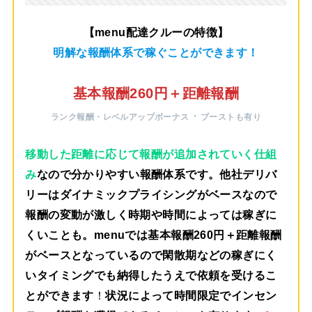
【menu配達クルーの特徴】
明解な報酬体系で稼ぐことができます！
基本報酬260円＋距離報酬
・
ランク報酬・レベルアップボーナス
ブーストも有り
移動した距離に応じて報酬が追加されていく仕組
み
なので分かりやすい報酬体系です。他社デリバ
リーはダイナミックプライシングがベースなので
報酬の変動が激しく時期や時間によっては稼ぎに
くいことも。menuでは
基本報酬260円＋距離報酬
がベース
となっているので閑散期などの稼ぎにく
いタイミングでも納得したうえで依頼を受けるこ
とができます
！
状況によって時間限定でインセン