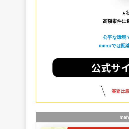
▲
高額案件に
公平な環境
menuでは
審査は
me