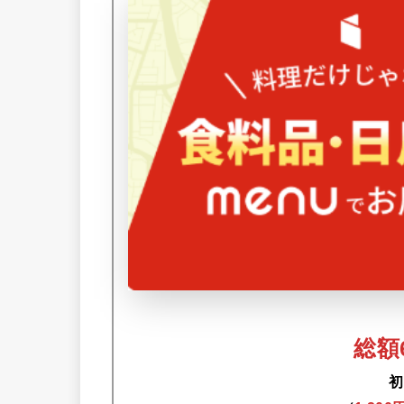
総額6
初