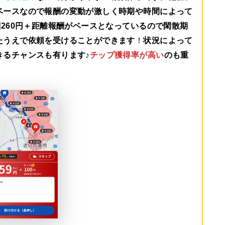
ベースなので報酬の変動が激しく時期や時間によって
260円＋距離報酬がベース
となっているので閑散期
たうえで依頼を受けることができます
！
状況によって
きるチャンスも有ります♪
チップ獲得率が高い
のも重