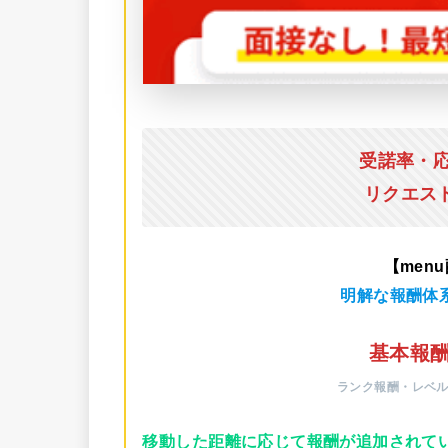
受諾率・
リクエス
【men
明解な報酬体
基本報酬
ランク報酬・レベ
移動した距離に応じて報酬が追加されて