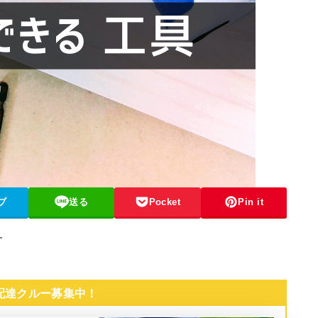
ブ
送る
Pocket
Pin it
す
 配達クルー募集中！