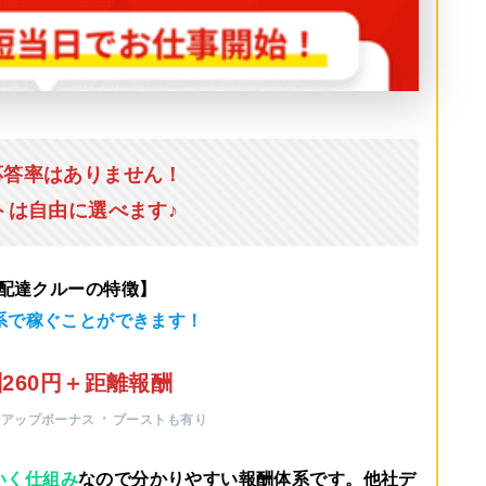
応答率はありません！
トは自由に選べます♪
u配達クルーの特徴】
系で稼ぐことができます！
260円＋距離報酬
・
ルアップボーナス
ブーストも有り
いく仕組み
なので分かりやすい報酬体系です。他社デ