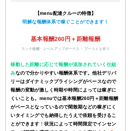
【menu配達クルーの特徴】
明解な報酬体系で稼ぐことができます！
基本報酬260円＋距離報酬
・
ランク報酬・レベルアップボーナス
ブーストも有り
移動した距離に応じて報酬が追加されていく仕組
み
なので分かりやすい報酬体系です。他社デリバ
リーはダイナミックプライシングがベースなので
報酬の変動が激しく時期や時間によっては稼ぎに
くいことも。menuでは
基本報酬260円＋距離報酬
がベース
となっているので閑散期などの稼ぎにく
いタイミングでも納得したうえで依頼を受けるこ
とができます
！
状況によって時間限定でインセン