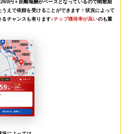
260円＋距離報酬がベース
となっているので閑散期
たうえで依頼を受けることができます
！
状況によって
きるチャンスも有ります♪
チップ獲得率が高い
のも重
状況によっては