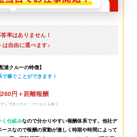
応答率はありません！
トは自由に選べます♪
u配達クルーの特徴】
系で稼ぐことができます！
260円＋距離報酬
・
ルアップボーナス
ブーストも有り
いく仕組み
なので分かりやすい報酬体系です。他社デ
ベースなので報酬の変動が激しく時期や時間によって