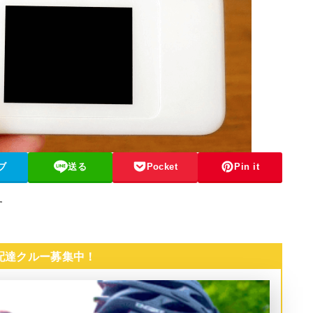
ブ
送る
Pocket
Pin it
す
 配達クルー募集中！