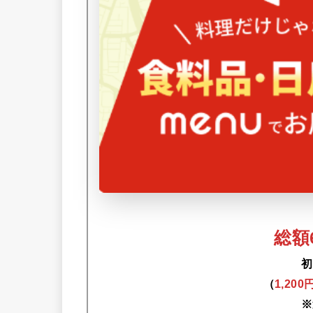
総額6
初
（
1,20
※