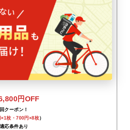
,800円OFF
回クーポン！
0円×1枚・700円×8枚
）
適応条件あり