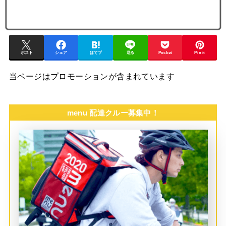
ポスト
シェア
はてブ
送る
Pocket
Pin it
当ページはプロモーションが含まれています
menu 配達クルー募集中！