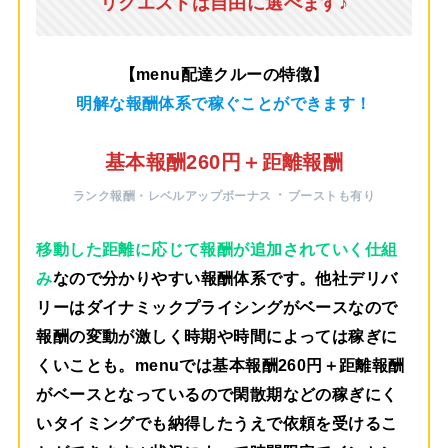
リクエストは自由に選べます♪
【menu配達クルーの特徴】
明解な報酬体系で稼ぐことができます！
基本報酬260円＋距離報酬
・
ランク報酬・レベルアップボーナス
ブーストも有り
移動した距離に応じて報酬が追加されていく仕組
み
なので分かりやすい報酬体系です。他社デリバ
リーはダイナミックプライシングがベースなので
報酬の変動が激しく時期や時間によっては稼ぎに
くいことも。menuでは
基本報酬260円＋距離報酬
がベース
となっているので閑散期などの稼ぎにく
いタイミングでも納得したうえで依頼を受けるこ