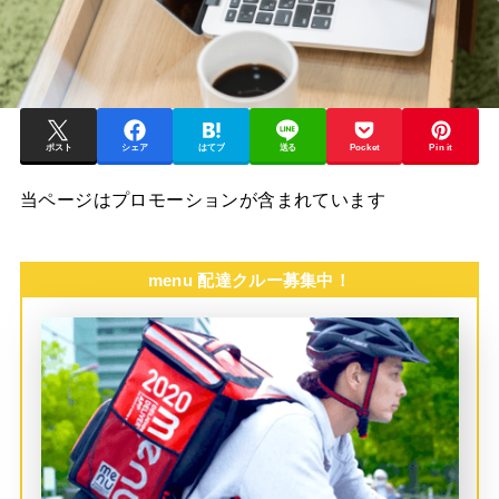
ポスト
シェア
はてブ
送る
Pocket
Pin it
当ページはプロモーションが含まれています
menu 配達クルー募集中！