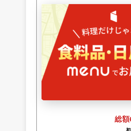
総額6
初