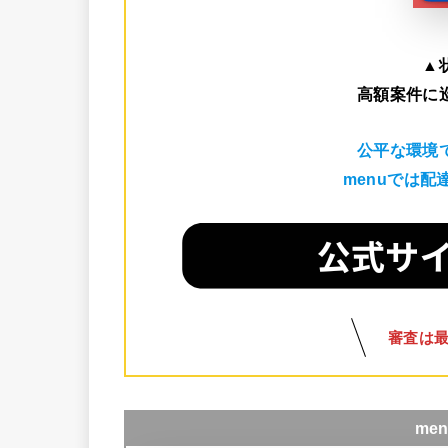
▲
高額案件に
公平な環境
menuでは
審査は
me