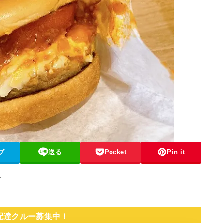
ブ
送る
Pocket
Pin it
す
 配達クルー募集中！