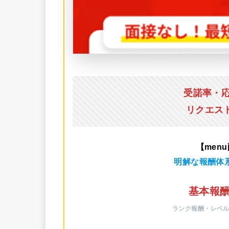
受諾率・
リクエス
【men
明解な報酬体
基本報酬
ランク報酬・レベ