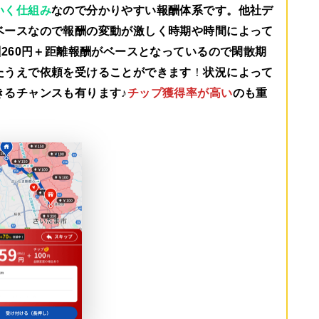
いく仕組み
なので分かりやすい報酬体系です。他社デ
ベースなので報酬の変動が激しく時期や時間によって
260円＋距離報酬がベース
となっているので閑散期
たうえで依頼を受けることができます
！
状況によって
きるチャンスも有ります♪
チップ獲得率が高い
のも重