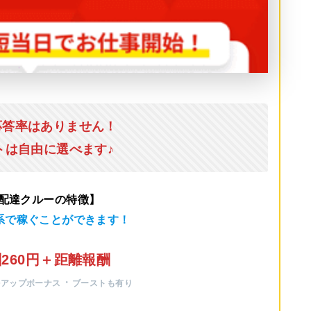
応答率はありません！
トは自由に選べます♪
u配達クルーの特徴】
系で稼ぐことができます！
260円＋距離報酬
・
ルアップボーナス
ブーストも有り