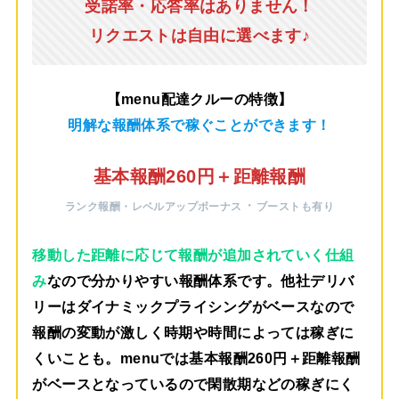
受諾率・応答率はありません！
リクエストは自由に選べます♪
【menu配達クルーの特徴】
明解な報酬体系で稼ぐことができます！
基本報酬260円＋距離報酬
・
ランク報酬・レベルアップボーナス
ブーストも有り
移動した距離に応じて報酬が追加されていく仕組
み
なので分かりやすい報酬体系です。他社デリバ
リーはダイナミックプライシングがベースなので
報酬の変動が激しく時期や時間によっては稼ぎに
くいことも。menuでは
基本報酬260円＋距離報酬
がベース
となっているので閑散期などの稼ぎにく