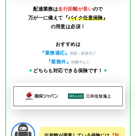
配達業務は
走行距離が長い
ので
万が一に備えて『
バイク任意保険
』
の用意は必須！
おすすめは
『業務適応』
受諾～配達完了
『業務外』
待機中など
▼
どちらも対応できる保険です！
▼
出前館が用意している保険には
『対