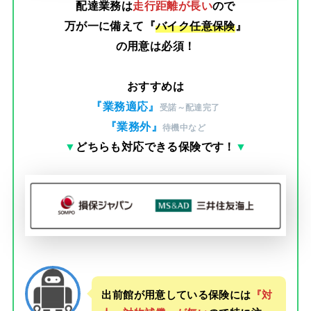
配達業務は
走行距離が長い
ので
万が一に備えて『
バイク任意保険
』
の用意は必須！
おすすめは
『業務適応』
受諾～配達完了
『業務外』
待機中など
▼
どちらも対応できる保険です！
▼
出前館が用意している保険には
『対