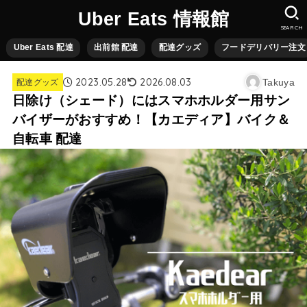
Uber Eats 情報館
SEARCH
Uber Eats 配達
出前館 配達
配達グッズ
フードデリバリー注文
2023.05.28
2026.08.03
Takuya
配達グッズ
日除け（シェード）にはスマホホルダー用サン
バイザーがおすすめ！【カエディア】バイク＆
自転車 配達