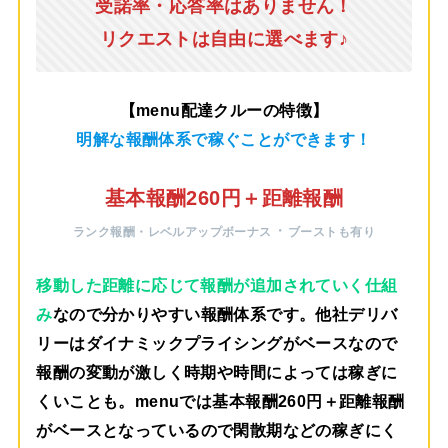
受諾率・応答率はありません！
リクエストは自由に選べます♪
【menu配達クルーの特徴】
明解な報酬体系で稼ぐことができます！
基本報酬260円＋距離報酬
・
ランク報酬・レベルアップボーナス
ブーストも有り
移動した距離に応じて報酬が追加されていく仕組
み
なので分かりやすい報酬体系です。他社デリバ
リーはダイナミックプライシングがベースなので
報酬の変動が激しく時期や時間によっては稼ぎに
くいことも。menuでは
基本報酬260円＋距離報酬
がベース
となっているので閑散期などの稼ぎにく